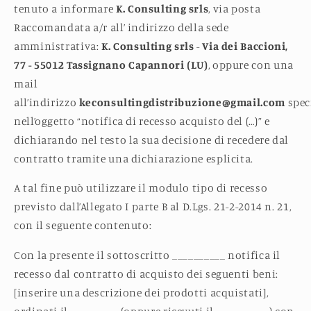
tenuto a informare
K. Consulting srls
, via posta
Raccomandata a/r all’ indirizzo della sede
amministrativa:
K. Consulting srls
-
Via dei Baccioni,
77 -
55012
Tassignano Capannori (LU)
, oppure con una
mail
all’indirizzo
keconsultingdistribuzione@gmail.com
spe
c
nell’oggetto “notifica di recesso acquisto del (…)” e
dichiarando nel testo la sua decisione di recedere dal
contratto tramite una dichiarazione esplicita.
A tal fine può utilizzare il modulo tipo di recesso
previsto dall’Allegato I parte B al D.Lgs. 21-2-2014 n. 21,
con il seguente contenuto:
Con la presente il sottoscritto __________ notifica il
recesso dal contratto di acquisto dei seguenti beni:
[inserire una descrizione dei prodotti acquistati],