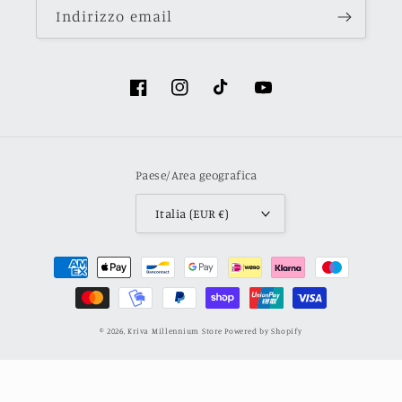
Indirizzo email
Facebook
Instagram
TikTok
YouTube
Paese/Area geografica
Italia (EUR €)
Metodi
di
pagamento
© 2026,
Kriva Millennium Store
Powered by Shopify